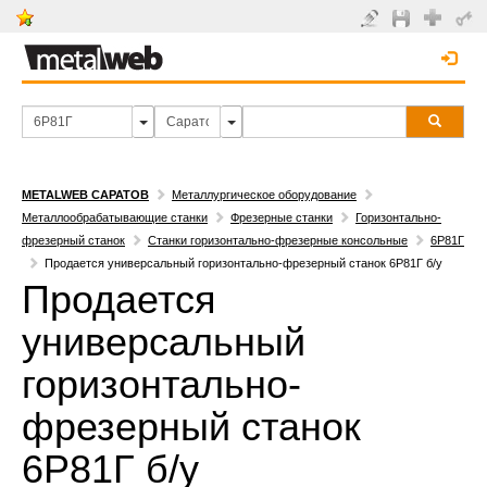
METALWEB САРАТОВ
Металлургическое оборудование
Металлообрабатывающие станки
Фрезерные станки
Горизонтально-
фрезерный станок
Станки горизонтально-фрезерные консольные
6Р81Г
Продается универсальный горизонтально-фрезерный станок 6Р81Г б/у
Продается
универсальный
горизонтально-
фрезерный станок
6Р81Г б/у